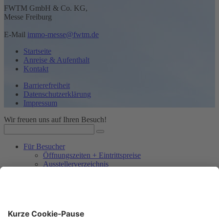
FWTM GmbH & Co. KG,
Messe Freiburg
E-Mail
immo-messe@fwtm.de
Startseite
Anreise & Aufenthalt
Kontakt
Barrierefreiheit
Datenschutzerklärung
Impressum
Wir freuen uns auf Ihren Besuch!
Für Besucher
Öffnungszeiten + Eintrittspreise
Ausstellerverzeichnis
Vortragsprogramm der IMMO
Bildergalerie
Für Aussteller
Auf einen Blick
Ausstellerunterlagen & Anmeldung
Downloads & Bestellungen