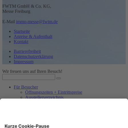
FWTM GmbH & Co. KG,
Messe Freiburg
E-Mail
immo-messe@fwtm.de
Startseite
Anreise & Aufenthalt
Kontakt
Barrierefreiheit
Datenschutzerklärung
Impressum
Wir freuen uns auf Ihren Besuch!
Für Besucher
Öffnungszeiten + Eintrittspreise
Ausstellerverzeichnis
Vortragsprogramm der IMMO
Bildergalerie
Für Aussteller
Auf einen Blick
Ausstellerunterlagen & Anmeldung