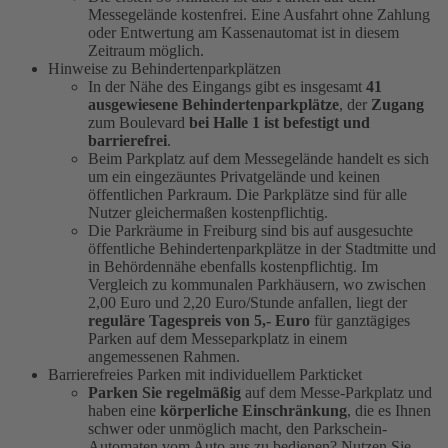
Messegelände kostenfrei. Eine Ausfahrt ohne Zahlung
oder Entwertung am Kassenautomat ist in diesem
Zeitraum möglich.
Hinweise zu Behindertenparkplätzen
In der Nähe des Eingangs gibt es insgesamt
41
ausgewiesene Behindertenparkplätze
, der
Zugang
zum Boulevard
bei Halle 1 ist befestigt und
barrierefrei
.
Beim Parkplatz auf dem Messegelände handelt es sich
um ein eingezäuntes Privatgelände und keinen
öffentlichen Parkraum. Die Parkplätze sind für alle
Nutzer gleichermaßen kostenpflichtig.
Die Parkräume in Freiburg sind bis auf ausgesuchte
öffentliche Behindertenparkplätze in der Stadtmitte und
in Behördennähe ebenfalls kostenpflichtig. Im
Vergleich zu kommunalen Parkhäusern, wo zwischen
2,00 Euro und 2,20 Euro/Stunde anfallen, liegt der
reguläre Tagespreis von 5,- Euro
für ganztägiges
Parken auf dem Messeparkplatz in einem
angemessenen Rahmen.
Barrierefreies Parken mit individuellem Parkticket
Parken Sie regelmäßig
auf dem Messe-Parkplatz und
haben eine
körperliche Einschränkung
, die es Ihnen
schwer oder unmöglich macht, den Parkschein-
Automaten vom Auto aus zu bedienen? Nutzen Sie